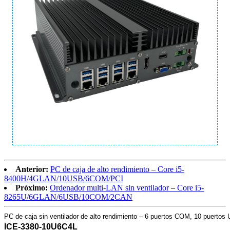
Anterior:
PC de caja de alto rendimiento – Core i5-
8400H/4GLAN/10USB/6COM/PCI
Próximo:
Ordenador multi-LAN sin ventilador – Core i5-
8265U/6GLAN/6USB/10COM/2CAN
PC de caja sin ventilador de alto rendimiento – 6 puertos COM, 10 puertos
ICE-3380-10U6C4L