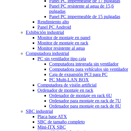
Panel PC impermeable de 17 pulgadas
Panel PC resistente al agua de 15,6
pulgadas
Panel PC impermeable de 15 pulgadas
Rendimiento alto
Panel PC Android
Exhibición industrial
Monitor de montaje en panel
Monitor de montaje en rack
Monitor resistente al agua
Computadora industrial
PC sin ventilador tipo caja
Computadora integrada sin ventilador
Computadora para vehículos sin ventilador
Caja de expansión PCI para PC
PC Multi-LAN BOX
Computadora de visión artificial
Ordenador de montaje en rack
Ordenador de montaje en rack 6U
Ordenador para montaje en rack de 7U
Ordenador para montaje en rack de 8U
SBC industrial
Placa base ATX
SBC de tamaño completo
Mini-ITX SBC