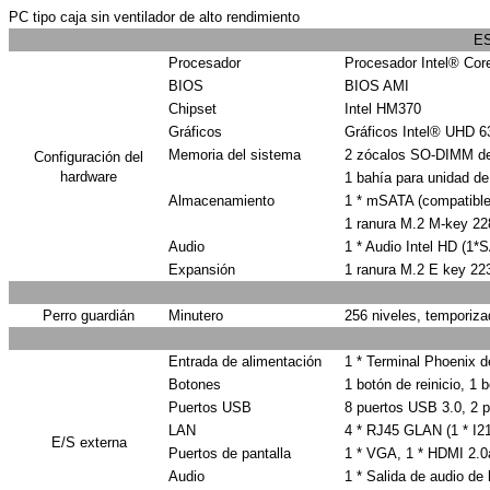
PC tipo caja sin ventilador de alto rendimiento
E
Procesador
Procesador Intel® Co
BIOS
BIOS AMI
Chipset
Intel HM370
Gráficos
Gráficos Intel® UHD 6
Memoria del sistema
2 zócalos SO-DIMM de
Configuración del
hardware
1 bahía para unidad de
Almacenamiento
1 * mSATA (compatibl
1 ranura M.2 M-key 2
Audio
1 * Audio Intel HD 
Expansión
1 ranura M.2 E key 223
Perro guardián
Minutero
256 niveles, temporiza
Entrada de alimentación
1 * Terminal Phoenix d
Botones
1 botón de reinicio, 1 
Puertos USB
8 puertos USB 3.0, 2 
LAN
4 * RJ45 GLAN (1 * I2
E/S externa
Puertos de pantalla
1 * VGA, 1 * HDMI 2.0
Audio
1 * Salida de audio de 