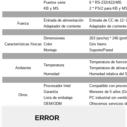
Puertos serie
6 * RS-232/422/485
KB y MS
2 * PS/2 para KB y M
Entrada de alimentación
Entrada de CC de 12~
Fuerza
Adaptador de corriente
Adaptador de corriente
Dimensiones
263 (ancho) * 246 (pro
Características físicas
Color
Gris hierro
Montaje
Soporte/Pared
Temperatura de funcio
Temperatura
Ambiente
Temperatura de almace
Humedad
Humedad relativa del 5
Procesador Intel
Compatible con procesa
Garantía
Menores de 5 años (Gra
Otros
Lista de embalaje
PC industrial sin venti
OEM/ODM
Ofrecemos servicios d