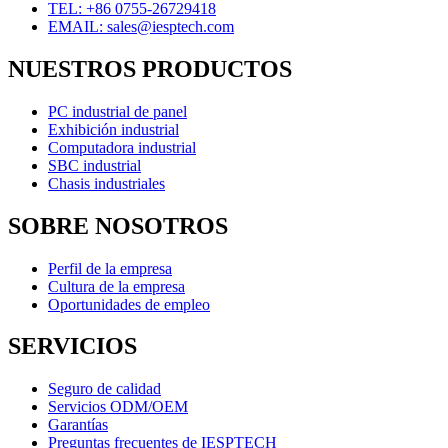
TEL: +86 0755-26729418
EMAIL: sales@iesptech.com
NUESTROS PRODUCTOS
PC industrial de panel
Exhibición industrial
Computadora industrial
SBC industrial
Chasis industriales
SOBRE NOSOTROS
Perfil de la empresa
Cultura de la empresa
Oportunidades de empleo
SERVICIOS
Seguro de calidad
Servicios ODM/OEM
Garantías
Preguntas frecuentes de IESPTECH