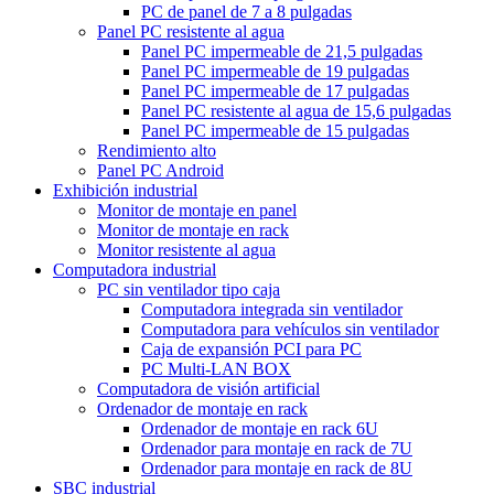
PC de panel de 7 a 8 pulgadas
Panel PC resistente al agua
Panel PC impermeable de 21,5 pulgadas
Panel PC impermeable de 19 pulgadas
Panel PC impermeable de 17 pulgadas
Panel PC resistente al agua de 15,6 pulgadas
Panel PC impermeable de 15 pulgadas
Rendimiento alto
Panel PC Android
Exhibición industrial
Monitor de montaje en panel
Monitor de montaje en rack
Monitor resistente al agua
Computadora industrial
PC sin ventilador tipo caja
Computadora integrada sin ventilador
Computadora para vehículos sin ventilador
Caja de expansión PCI para PC
PC Multi-LAN BOX
Computadora de visión artificial
Ordenador de montaje en rack
Ordenador de montaje en rack 6U
Ordenador para montaje en rack de 7U
Ordenador para montaje en rack de 8U
SBC industrial