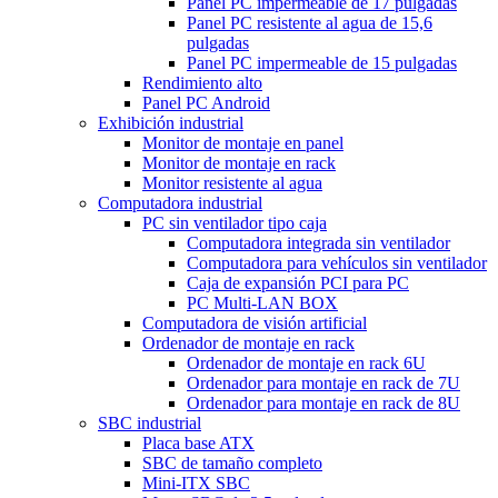
Panel PC impermeable de 17 pulgadas
Panel PC resistente al agua de 15,6
pulgadas
Panel PC impermeable de 15 pulgadas
Rendimiento alto
Panel PC Android
Exhibición industrial
Monitor de montaje en panel
Monitor de montaje en rack
Monitor resistente al agua
Computadora industrial
PC sin ventilador tipo caja
Computadora integrada sin ventilador
Computadora para vehículos sin ventilador
Caja de expansión PCI para PC
PC Multi-LAN BOX
Computadora de visión artificial
Ordenador de montaje en rack
Ordenador de montaje en rack 6U
Ordenador para montaje en rack de 7U
Ordenador para montaje en rack de 8U
SBC industrial
Placa base ATX
SBC de tamaño completo
Mini-ITX SBC