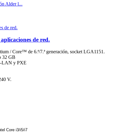
aplicaciones de red.
tium / Core™ de 6.ª/7.ª generación, socket LGA1151.
o 32 GB
on-LAN y PXE
240 V.
el Core i3/i5/i7