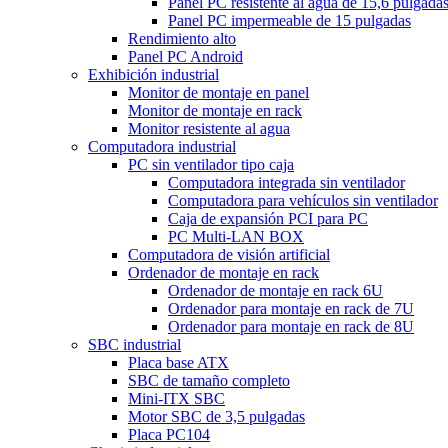
Panel PC resistente al agua de 15,6 pulgada
Panel PC impermeable de 15 pulgadas
Rendimiento alto
Panel PC Android
Exhibición industrial
Monitor de montaje en panel
Monitor de montaje en rack
Monitor resistente al agua
Computadora industrial
PC sin ventilador tipo caja
Computadora integrada sin ventilador
Computadora para vehículos sin ventilador
Caja de expansión PCI para PC
PC Multi-LAN BOX
Computadora de visión artificial
Ordenador de montaje en rack
Ordenador de montaje en rack 6U
Ordenador para montaje en rack de 7U
Ordenador para montaje en rack de 8U
SBC industrial
Placa base ATX
SBC de tamaño completo
Mini-ITX SBC
Motor SBC de 3,5 pulgadas
Placa PC104