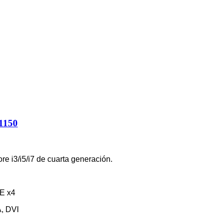
1150
e i3/i5/i7 de cuarta generación.
IE x4
, DVI