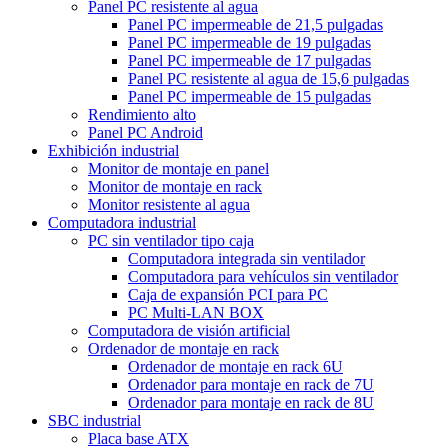
Panel PC resistente al agua
Panel PC impermeable de 21,5 pulgadas
Panel PC impermeable de 19 pulgadas
Panel PC impermeable de 17 pulgadas
Panel PC resistente al agua de 15,6 pulgadas
Panel PC impermeable de 15 pulgadas
Rendimiento alto
Panel PC Android
Exhibición industrial
Monitor de montaje en panel
Monitor de montaje en rack
Monitor resistente al agua
Computadora industrial
PC sin ventilador tipo caja
Computadora integrada sin ventilador
Computadora para vehículos sin ventilador
Caja de expansión PCI para PC
PC Multi-LAN BOX
Computadora de visión artificial
Ordenador de montaje en rack
Ordenador de montaje en rack 6U
Ordenador para montaje en rack de 7U
Ordenador para montaje en rack de 8U
SBC industrial
Placa base ATX