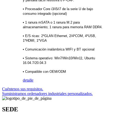
y pantalla táctil resistiva o P-CAP.
• Procesador Core i3/i5/i7 de la serie U de bajo
consumo integrado (opcional)
• 1 ranura mSATA o 1 ranura M.2 para
almacenamiento; 1 ranura para memoria RAM DDR4.
• E/S ricas: 2*GLAN Ethernet, 2/4*COM, 4*USB,
1*HDMI, 1*VGA
• Comunicación inalámbrica WIFI y BT opcional
• Sistema operativo: Win7/Win10/Win11; Ubuntu
16.04.7/20.04.3
• Compatible con OEM/ODM
detalle
Cuéntenos sus requisitos.
Suministramos ordenadores industriales personalizados.
SEDE