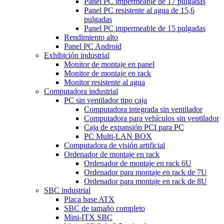
Panel PC impermeable de 17 pulgadas
Panel PC resistente al agua de 15,6
pulgadas
Panel PC impermeable de 15 pulgadas
Rendimiento alto
Panel PC Android
Exhibición industrial
Monitor de montaje en panel
Monitor de montaje en rack
Monitor resistente al agua
Computadora industrial
PC sin ventilador tipo caja
Computadora integrada sin ventilador
Computadora para vehículos sin ventilador
Caja de expansión PCI para PC
PC Multi-LAN BOX
Computadora de visión artificial
Ordenador de montaje en rack
Ordenador de montaje en rack 6U
Ordenador para montaje en rack de 7U
Ordenador para montaje en rack de 8U
SBC industrial
Placa base ATX
SBC de tamaño completo
Mini-ITX SBC