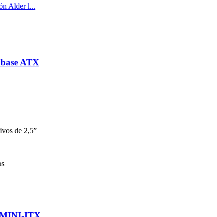
a base ATX
tivos de 2,5”
os
e MINI-ITX