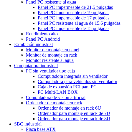
Panel PC resistente al agua
Panel PC impermeable de 21,5 pulgadas
Panel PC impermeable de 19 pulgadas
Panel PC impermeable de 17 pulgadas
Panel PC resistente al agua de 15,6 pulgadas
Panel PC impermeable de 15 pulgadas
Rendimiento alto
Panel PC Android
Exhibición industrial
Monitor de montaje en panel
Monitor de montaje en rack
Monitor resistente al agua
Computadora industrial
PC sin ventilador tipo caja
Computadora integrada sin ventilador
Computadora para vehículos sin ventilador
Caja de expansión PCI para PC
PC Multi-LAN BOX
Computadora de visión artificial
Ordenador de montaje en rack
Ordenador de montaje en rack 6U
Ordenador para montaje en rack de 7U
Ordenador para montaje en rack de 8U
SBC industrial
Placa base ATX