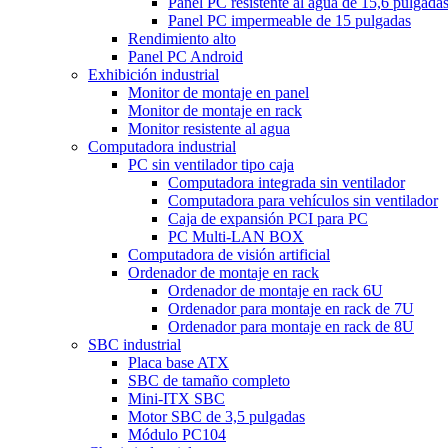
Panel PC resistente al agua de 15,6 pulgada
Panel PC impermeable de 15 pulgadas
Rendimiento alto
Panel PC Android
Exhibición industrial
Monitor de montaje en panel
Monitor de montaje en rack
Monitor resistente al agua
Computadora industrial
PC sin ventilador tipo caja
Computadora integrada sin ventilador
Computadora para vehículos sin ventilador
Caja de expansión PCI para PC
PC Multi-LAN BOX
Computadora de visión artificial
Ordenador de montaje en rack
Ordenador de montaje en rack 6U
Ordenador para montaje en rack de 7U
Ordenador para montaje en rack de 8U
SBC industrial
Placa base ATX
SBC de tamaño completo
Mini-ITX SBC
Motor SBC de 3,5 pulgadas
Módulo PC104